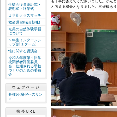
も丁寧に答えてくださいました。がんと
生徒会役員認証式・
と考える機会となりました。三好様あり
表彰式・終業式
１学期クラスマッチ
救命講習(職員朝礼)
奄美の自然体験学習
について
２年生インターンシ
ップ(第１ターム)
性に関する講演会
令和８年度第１回学
校関係者評価委員
会・信頼される学校
づくりのための委員
会
ウェブページ
各種関係HPへのリン
ク
携帯URL