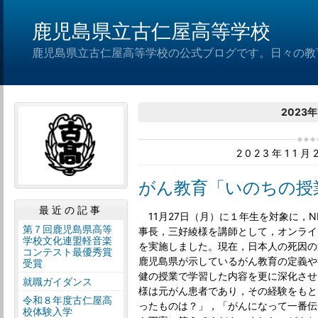
鹿児島県立古仁屋高等学校
鹿児島県立古仁屋高等学校の公式ブログです。日々の教
2023年
2023年11
がん教育「いのちの授
最近の記事
11月27日（月）に１年生を対象に，
第７回鹿児島県高等
事長，三好綾様を講師として，オンライ
学校文化連盟軽音楽
を実施しました。現在，日本人の死因の
コンテスト最優秀賞
鹿児島県が示しているがん教育の定義や
受賞
健の授業で学習した内容を更に深化させ
就職ガイダンス
様は元がん患者であり，その経験をもと
令和８年度古仁屋高
ったものは？」，「がんになって一番伝
校体験入学