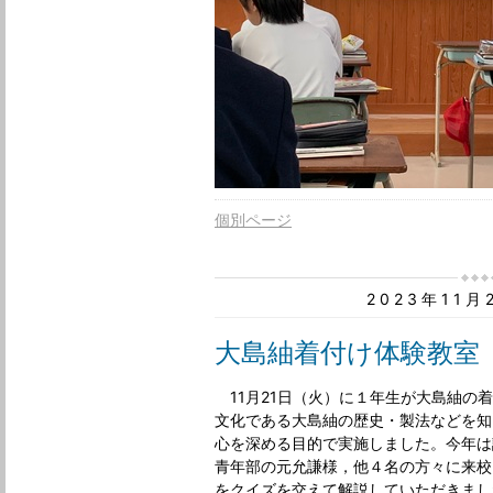
個別ページ
2023年11
大島紬着付け体験教室
11月21日（火）に１年生が大島紬の
文化である大島紬の歴史・製法などを知
心を深める目的で実施しました。今年は
青年部の元允謙様，他４名の方々に来校
をクイズを交えて解説していただきまし