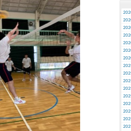
20
20
20
20
20
20
20
20
20
20
20
20
20
20
20
20