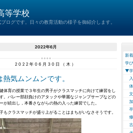
高等学校
式ブログです。日々の教育活動の様子を御紹介します。
2022年6月
新
学
2022年06月30日（木）
▼
は熱気ムンムンです。
入
体
健体育の授業で３年生の男子がクラスマッチに向けて練習をし
文
す。バレー部顔負けのアタックや華麗なジャンプサーブなどの
加
ーが続出し，本番さながらの熱の入った練習でした。
卒
子もクラスマッチが盛り上がることはまちがいなさそうです。
修
古
そ