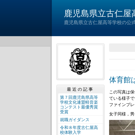
鹿児島県立古仁屋
鹿児島県立古仁屋高等学校の公
体育館
最近の記事
この写真は保
第７回鹿児島県高等
ている様子で
学校文化連盟軽音楽
ファインプレ
コンテスト最優秀賞
受賞
女子同様，男
就職ガイダンス
令和８年度古仁屋高
校体験入学