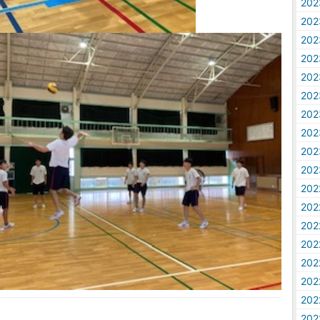
20
20
20
20
20
20
20
20
20
20
20
20
20
20
20
20
20
20