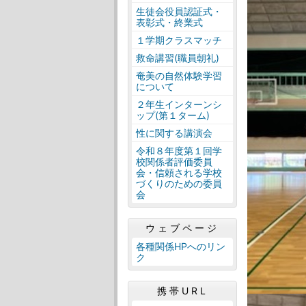
生徒会役員認証式・
表彰式・終業式
１学期クラスマッチ
救命講習(職員朝礼)
奄美の自然体験学習
について
２年生インターンシ
ップ(第１ターム)
性に関する講演会
令和８年度第１回学
校関係者評価委員
会・信頼される学校
づくりのための委員
会
ウェブページ
各種関係HPへのリン
ク
携帯URL