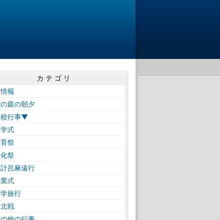
カテゴリ
着情報
びの庭の朝夕
学校行事▼
学式
育祭
化祭
計呂麻遠行
業式
学旅行
北戦
の他の行事