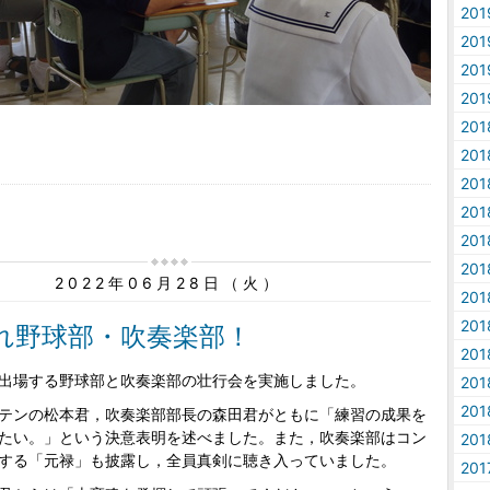
20
20
20
20
20
20
20
20
20
20
2022年06月28日（火）
20
20
れ野球部・吹奏楽部！
20
出場する野球部と吹奏楽部の壮行会を実施しました。
20
20
テンの松本君，吹奏楽部部長の森田君がともに「練習の成果を
たい。」という決意表明を述べました。また，吹奏楽部はコン
20
する「元禄」も披露し，全員真剣に聴き入っていました。
20