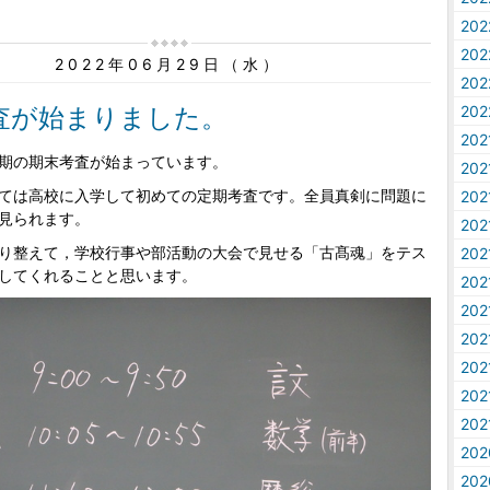
20
20
2022年06月29日（水）
20
査が始まりました。
20
20
期の期末考査が始まっています。
20
ては高校に入学して初めての定期考査です。全員真剣に問題に
20
見られます。
20
り整えて，学校行事や部活動の大会で見せる「古髙魂」をテス
20
してくれることと思います。
20
20
20
20
20
20
20
20