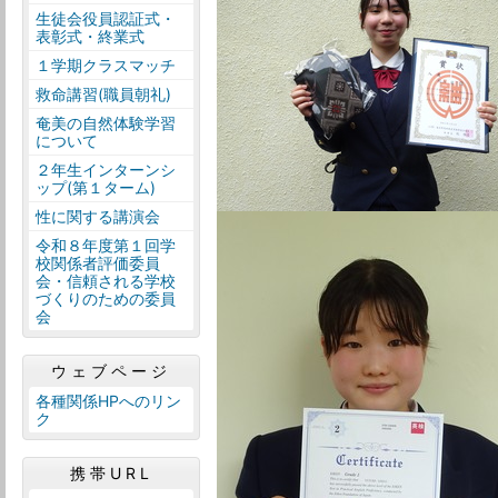
生徒会役員認証式・
表彰式・終業式
１学期クラスマッチ
救命講習(職員朝礼)
奄美の自然体験学習
について
２年生インターンシ
ップ(第１ターム)
性に関する講演会
令和８年度第１回学
校関係者評価委員
会・信頼される学校
づくりのための委員
会
ウェブページ
各種関係HPへのリン
ク
携帯URL