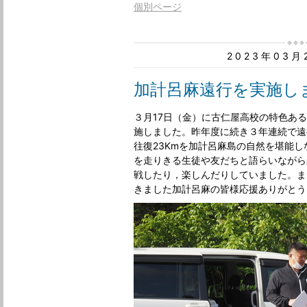
個別ページ
2023年03
加計呂麻遠行を実施し
３月17日（金）に古仁屋高校の特色あ
施しました。昨年度に続き３年連続で遠
往復23Kmを加計呂麻島の自然を堪能し
を走りきる生徒や友だちと語らいながら
戦したり，楽しんだりしていました。ま
きました加計呂麻の皆様応援ありがとう