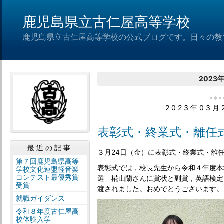
鹿児島県立古仁屋高等学校
鹿児島県立古仁屋高等学校の公式ブログです。日々の教
2023
2023年03
表彰式・終業式・離任
最近の記事
３月24日（金）に表彰式・終業式・離
第７回鹿児島県高等
表彰式では，校長先生から令和４年度本
学校文化連盟軽音楽
コンテスト最優秀賞
選 椛山蘭さんに賞状と副賞，英語検定
受賞
渡されました。おめでとうございます。
就職ガイダンス
令和８年度古仁屋高
校体験入学