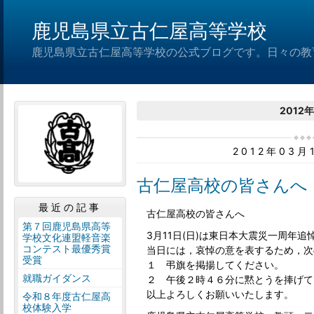
鹿児島県立古仁屋高等学校
鹿児島県立古仁屋高等学校の公式ブログです。日々の教
2012
2012年03
古仁屋高校の皆さんへ
最近の記事
古仁屋高校の皆さんへ
第７回鹿児島県高等
3月11日(日)は東日本大震災一周年追
学校文化連盟軽音楽
コンテスト最優秀賞
当日には，哀悼の意を表するため，次
受賞
１ 弔旗を掲揚してください。
就職ガイダンス
２ 午後２時４６分に黙とうを捧げて
以上よろしくお願いいたします。
令和８年度古仁屋高
校体験入学