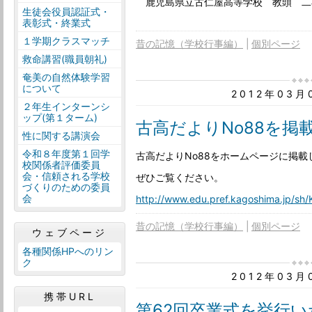
鹿児島県立古仁屋高等学校 教頭 二
生徒会役員認証式・
表彰式・終業式
１学期クラスマッチ
昔の記憶（学校行事編）
個別ページ
救命講習(職員朝礼)
奄美の自然体験学習
について
2012年03
２年生インターンシ
ップ(第１ターム)
古高だよりNo88を掲
性に関する講演会
令和８年度第１回学
古高だよりNo88をホームページに掲載
校関係者評価委員
会・信頼される学校
ぜひご覧ください。
づくりのための委員
会
http://www.edu.pref.kagoshima.jp/sh/K
昔の記憶（学校行事編）
個別ページ
ウェブページ
各種関係HPへのリン
ク
2012年03
携帯URL
第62回卒業式を挙行