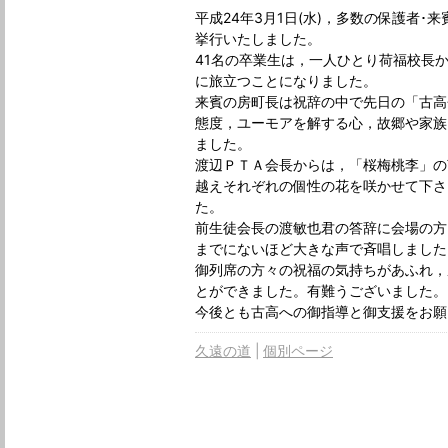
平成24年3月1日(水)，多数の保護者･
挙行いたしました。
41名の卒業生は，一人ひとり荷福校長
に旅立つことになりました。
来賓の房町長は祝辞の中で先日の「古高
態度，ユーモアを解する心，故郷や家族
ました。
渡辺ＰＴＡ会長からは，「桜梅桃李」の
越えそれぞれの個性の花を咲かせて下さ
た。
前生徒会長の渡敏也君の答辞に会場の方
までにないほど大きな声で斉唱しました
御列席の方々の祝福の気持ちがあふれ，
とができました。有難うございました。
今後とも古高への御指導と御支援をお願
久遠の道
個別ページ