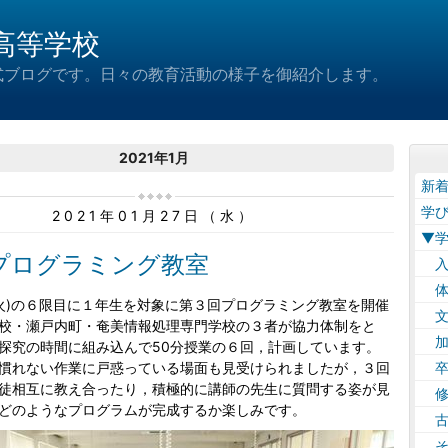
高等学校
式ブログです。日々の教育活動の様子を御紹介します。
2021年1月
新
学
2021年01月27日（水）
▼
プログラミング教室
入
体
火)の６限目に１年生を対象に第３回プログラミング教室を開催
文
校・瀬戸内町・奄美情報処理専門学校の３者が協力体制をと
加
探究の時間に組み込んで50分授業の６回，計画しています。
慣れない作業に戸惑っている場面も見受けられましたが，３回
卒
徒相互に教え合ったり，積極的に講師の先生に質問する姿が見
修
どのようなプログラムが完成するか楽しみです。
古
そ