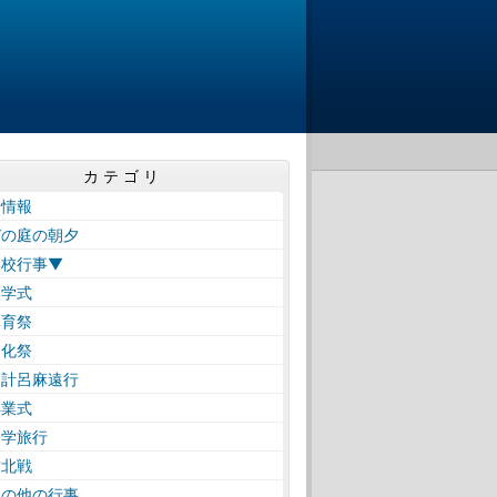
カテゴリ
着情報
びの庭の朝夕
学校行事▼
学式
育祭
化祭
計呂麻遠行
業式
学旅行
北戦
の他の行事