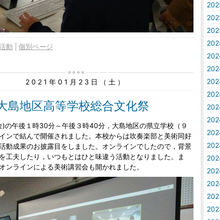
20
20
20
20
活動
個別ページ
20
20
20
2021年01月23日（土）
20
回大島地区高等学校総合文化祭
20
20
金)の午後１時30分～午後３時40分，大島地区の県立学校（９
20
インで結んで開催されました。本校からは吹奏楽部と美術同好
20
活動成果のお披露目をしました。オンラインでしたので，背景
を工夫したり，いつもとはひと味違う活動となりました。ま
20
オンラインによる美術講習会も開かれました。
20
20
20
20