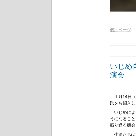
個別ページ
いじめ
演会
１月14日（
氏をお招きし
いじめによ
うになること
振り返る機会
生徒たちは