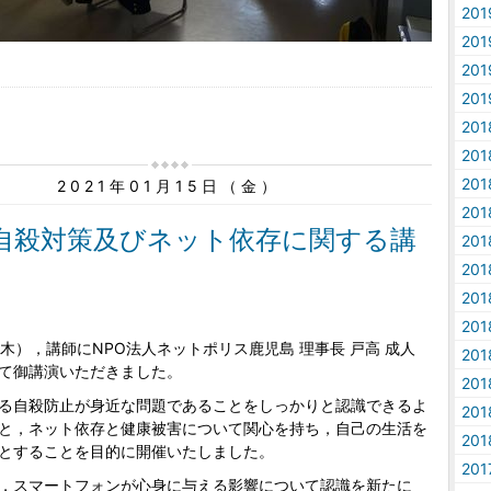
20
20
20
20
20
20
20
2021年01月15日（金）
20
自殺対策及びネット依存に関する講
20
20
20
20
木），講師にNPO法人ネットポリス鹿児島 理事長 戸高 成人
20
て御講演いただきました。
20
る自殺防止が身近な問題であることをしっかりと認識できるよ
20
と，ネット依存と健康被害について関心を持ち，自己の生活を
20
とすることを目的に開催いたしました。
20
，スマートフォンが心身に与える影響について認識を新たに