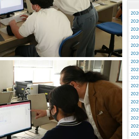
20
20
20
20
20
20
20
20
20
20
20
20
20
20
20
20