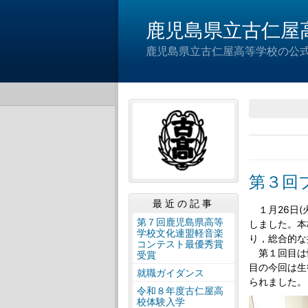
鹿児島県立古仁屋
鹿児島県立古仁屋高等学校の公
第３回
最近の記事
１月26日(
第７回鹿児島県高等
しました。本
学校文化連盟軽音楽
り，総合的な
コンテスト最優秀賞
第１回目は
受賞
目の今回は生
就職ガイダンス
られました。
令和８年度古仁屋高
校体験入学