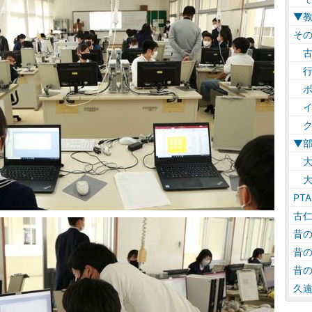
▼
そ
古
行
ボ
イ
ク
▼
大
大
PTA
古
昔
昔
昔
久