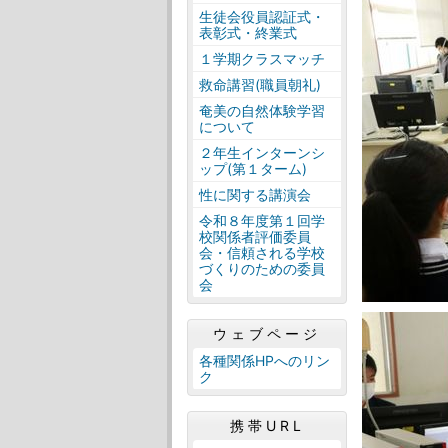
生徒会役員認証式・
表彰式・終業式
１学期クラスマッチ
救命講習(職員朝礼)
奄美の自然体験学習
について
２年生インターンシ
ップ(第１ターム)
性に関する講演会
令和８年度第１回学
校関係者評価委員
会・信頼される学校
づくりのための委員
会
ウェブページ
各種関係HPへのリン
ク
携帯URL