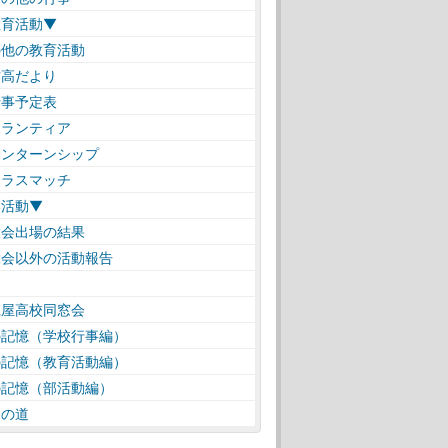
教育活動▼
の他の教育活動
高だより
事予定表
ランティア
ンターンシップ
ラスマッチ
部活動▼
会出場の結果
会以外の活動報告
仁屋高校同窓会
の記憶（学校行事編）
の記憶（教育活動編）
の記憶（部活動編）
遠の道