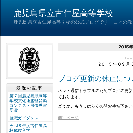
鹿児島県立古仁屋高等学校
鹿児島県立古仁屋高等学校の公式ブログです。日々の教
2015
2015年09
ブログ更新の休止につ
最近の記事
ネット通信トラブルのためブログの更新
第７回鹿児島県高等
ております。
学校文化連盟軽音楽
コンテスト最優秀賞
どうか、もうしばらくの間お待ち下さい
受賞
個別ページ
就職ガイダンス
令和８年度古仁屋高
校体験入学