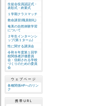
生徒会役員認証式・
表彰式・終業式
１学期クラスマッチ
救命講習(職員朝礼)
奄美の自然体験学習
について
２年生インターンシ
ップ(第１ターム)
性に関する講演会
令和８年度第１回学
校関係者評価委員
会・信頼される学校
づくりのための委員
会
ウェブページ
各種関係HPへのリン
ク
携帯URL