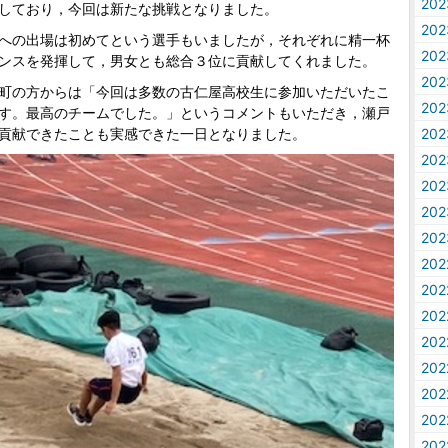
20
しており，今回は新たな挑戦となりました。
20
への出場は初めてという選手もいましたが，それぞれに精一杯
20
ンスを発揮して，男女とも総合３位に貢献してくれました。
20
町の方からは「今回は多数の古仁屋高校生に参加いただいたこ
20
す。最高のチームでした。」というコメントもいただき，瀬戸
貢献できたことも実感できた一日となりました。
20
20
20
20
20
20
20
20
20
20
20
20
20