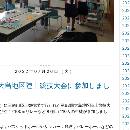
20
20
20
20
20
20
20
20
20
20
2022年07月26日（火）
20
回大島地区陸上競技大会に参加しまし
20
20
20
日）に三儀山陸上競技場で行われた第63回大島地区陸上競技大
20
びや４×100ｍリレーなど８種目に10人の生徒が参加しまし
20
20
は，バスケットボールやサッカー，野球，バレーボールなどの