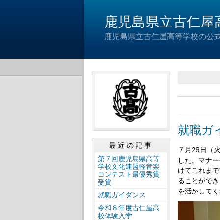
鹿児島県立古仁屋
鹿児島県立古仁屋高等学校の公
就職ガ
最近の記事
７月26日（
第７回鹿児島県高等
した。マナー
学校文化連盟軽音楽
けてこれまで
コンテスト最優秀賞
ることができ
受賞
を活かしてく
就職ガイダンス
令和８年度古仁屋高
校体験入学