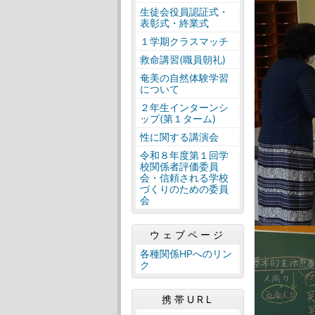
生徒会役員認証式・
表彰式・終業式
１学期クラスマッチ
救命講習(職員朝礼)
奄美の自然体験学習
について
２年生インターンシ
ップ(第１ターム)
性に関する講演会
令和８年度第１回学
校関係者評価委員
会・信頼される学校
づくりのための委員
会
ウェブページ
各種関係HPへのリン
ク
携帯URL