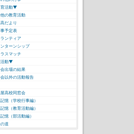
教育活動▼
の他の教育活動
高だより
事予定表
ランティア
ンターンシップ
ラスマッチ
部活動▼
会出場の結果
会以外の活動報告
仁屋高校同窓会
の記憶（学校行事編）
の記憶（教育活動編）
の記憶（部活動編）
遠の道