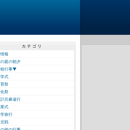
カテゴリ
着情報
びの庭の朝夕
学校行事▼
学式
育祭
化祭
計呂麻遠行
業式
学旅行
北戦
の他の行事