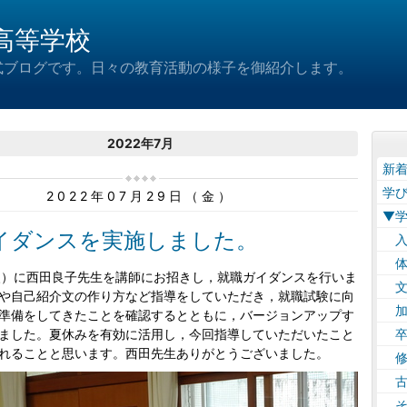
高等学校
式ブログです。日々の教育活動の様子を御紹介します。
2022年7月
新
学
2022年07月29日（金）
▼
イダンスを実施しました。
入
体
火）に西田良子先生を講師にお招きし，就職ガイダンスを行いま
文
や自己紹介文の作り方など指導をしていただき，就職試験に向
加
準備をしてきたことを確認するとともに，バージョンアップす
ました。夏休みを有効に活用し，今回指導していただいたこと
卒
れることと思います。西田先生ありがとうございました。
修
古
そ