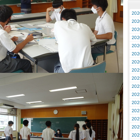
20
20
20
20
20
20
20
20
20
20
20
20
20
20
20
20