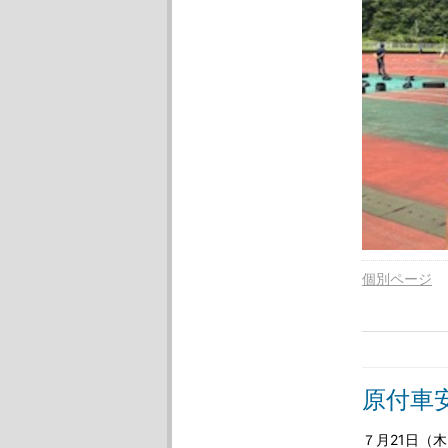
個別ページ
原付車
７月21日（