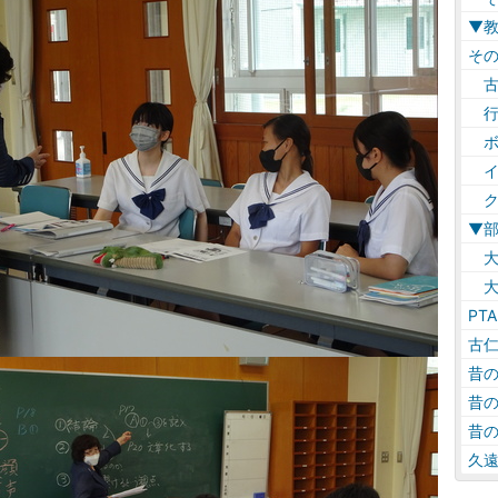
▼
そ
古
行
ボ
イ
ク
▼
大
大
PTA
古
昔
昔
昔
久