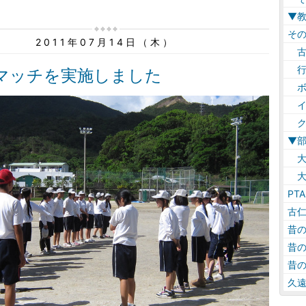
▼
そ
2011年07月14日（木）
古
行
マッチを実施しました
ボ
イ
ク
▼
大
大
PTA
古
昔
昔
昔
久