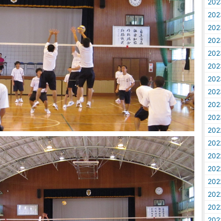
20
20
20
20
20
20
20
20
20
20
20
20
20
20
20
20
20
20