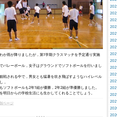
20
20
20
20
20
20
20
20
わか雨が降りましたが，第1学期クラスマッチを予定通り実施
20
でバレーボール，女子はグラウンドでソフトボールを行いまし
20
20
観戦される中で，男女とも猛暑を吹き飛ばすようなハイレベル
20
し，
もソフトボールも2年1組が優勝，2年2組が準優勝しました。
20
を明日からの学校生活にも生かしてくれることでしょう。
20
20
別ページ
20
20