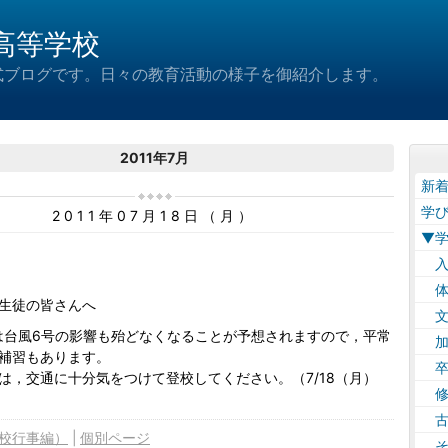
高等学校
式ブログです。日々の教育活動の様子を御紹介します。
2011年7月
新
学
2011年07月18日（月）
▼
入
体
生徒の皆さんへ
文
火)は台風6号の影響も殆どなくなることが予想されますので，平常
加
補習もあります。
卒
は，交通に十分気をつけて登校してください。（7/18（月）
修
）
古
校行事編）
個別ページ
そ