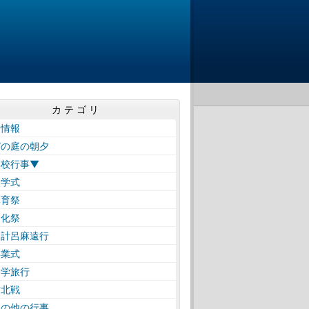
カテゴリ
着情報
びの庭の朝夕
学校行事▼
学式
育祭
化祭
計呂麻遠行
業式
学旅行
北戦
の他の行事