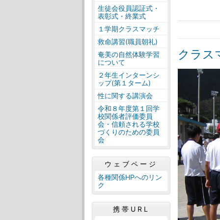
生徒会役員認証式・
表彰式・終業式
１学期クラスマッチ
救命講習(職員朝礼)
クラス
奄美の自然体験学習
について
２年生インターンシ
ップ(第１ターム)
性に関する講演会
令和８年度第１回学
校関係者評価委員
会・信頼される学校
づくりのための委員
会
ウェブページ
各種関係HPへのリン
ク
携帯URL