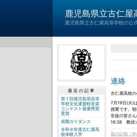
鹿児島県立古仁屋
鹿児島県立古仁屋高等学校の公
連絡
最近の記事
古仁屋高校の
第７回鹿児島県高等
7月19日(
学校文化連盟軽音楽
コンテスト最優秀賞
授業です。朝
受賞
生徒の皆さん
就職ガイダンス
16:28 教頭
令和８年度古仁屋高
昔の記憶（学
校体験入学