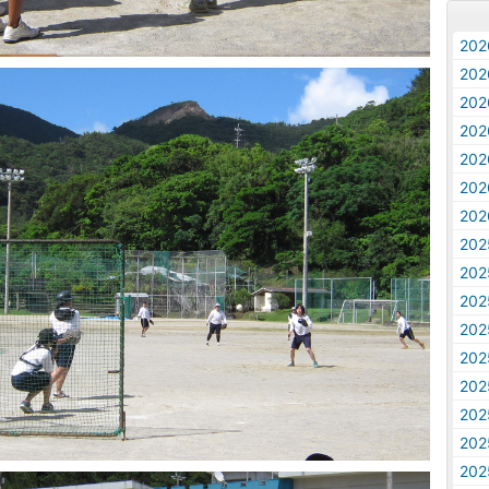
20
20
20
20
20
20
20
20
20
20
20
20
20
20
20
20