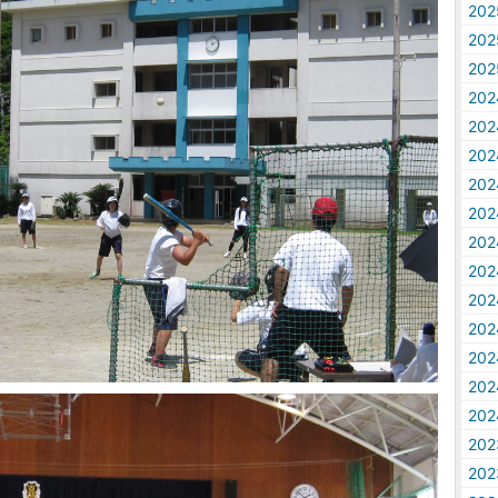
20
20
20
20
20
20
20
20
20
20
20
20
20
20
20
20
20