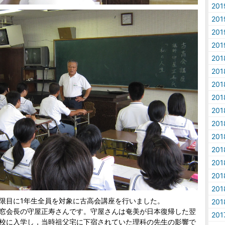
20
20
20
20
20
20
20
20
20
20
20
20
20
20
20
火)6限目に1年生全員を対象に古高会講座を行いました。
20
窓会長の守屋正寿さんです。守屋さんは奄美が日本復帰した翌
20
校に入学し，当時祖父宅に下宿されていた理科の先生の影響で