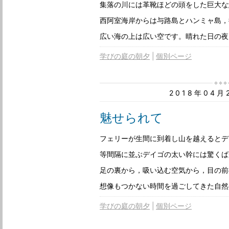
集落の川には革靴ほどの頭をした巨大な
西阿室海岸からは与路島とハンミャ島，
広い海の上は広い空です。晴れた日の夜
学びの庭の朝夕
個別ページ
2018年04
魅せられて
フェリーが生間に到着し山を越えるとデ
等間隔に並ぶデイゴの太い幹には驚くば
足の裏から，吸い込む空気から，目の前
想像もつかない時間を過ごしてきた自然
学びの庭の朝夕
個別ページ