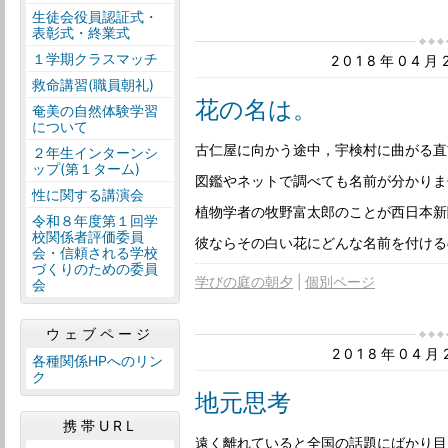
生徒会役員認証式・
表彰式・終業式
１学期クラスマッチ
2018年04
救命講習(職員朝礼)
花の名は。
奄美の自然体験学習
について
古仁屋に向かう途中，宇検村に曲がる直
２年生インターンシ
ップ(第１ターム)
図鑑やネットで調べても名前が分かりま
性に関する講演会
植物学者の牧野富太郎のことが西日本新
令和８年度第１回学
校関係者評価委員
彼ならその白い花にどんな名前を付ける
会・信頼される学校
づくりのための委員
学びの庭の朝夕
個別ページ
会
ウェブページ
2018年04
各種関係HPへのリン
ク
地元思考
携帯URL
遠く離れていると全国の話題にばかり目