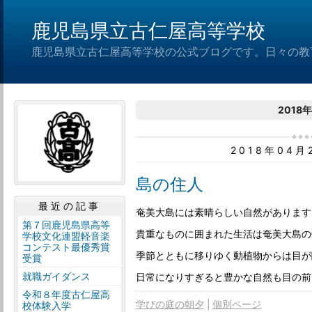
鹿児島県立古仁屋高等学校
鹿児島県立古仁屋高等学校の公式ブログです。日々の教
2018
2018年04
島の住人
最近の記事
奄美大島には素晴らしい自然があります
第７回鹿児島県高等
貴重なものに囲まれた生活は奄美大島の
学校文化連盟軽音楽
コンテスト最優秀賞
季節とともに移りゆく動植物からは目が
受賞
就職ガイダンス
日常になりすぎると豊かな自然も目の前
令和８年度古仁屋高
学びの庭の朝夕
個別ページ
校体験入学