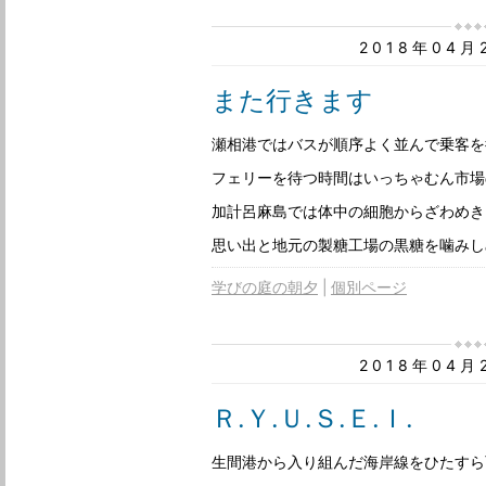
2018年04
また行きます
瀬相港ではバスが順序よく並んで乗客を
フェリーを待つ時間はいっちゃむん市場
加計呂麻島では体中の細胞からざわめき
思い出と地元の製糖工場の黒糖を噛みし
学びの庭の朝夕
個別ページ
2018年04
Ｒ.Ｙ.Ｕ.Ｓ.Ｅ.Ｉ.
生間港から入り組んだ海岸線をひたすら