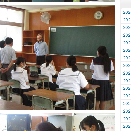
20
20
20
20
20
20
20
20
20
20
20
20
20
20
20
20