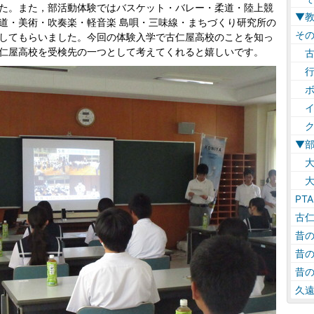
た。また，部活動体験ではバスケット・バレー・柔道・陸上競
▼
道・美術・吹奏楽・軽音楽 島唄・三味線・まちづくり研究所の
そ
してもらいました。今回の体験入学で古仁屋高校のことを知っ
仁屋高校を受検先の一つとして考えてくれると嬉しいです。
古
行
ボ
イ
ク
▼
大
大
PTA
古
昔
昔
昔
久