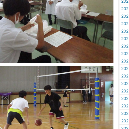
20
20
20
20
20
20
20
20
20
20
20
20
20
20
20
20
20
20