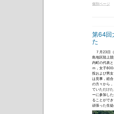
個別ページ
第64
た
７月23日（
島地区陸上競
内町の代表と
ｍ，女子80
投および男女
は見事，総合
の方々から，
ていただけた
ーに参加した
ることができ
頑張った生徒