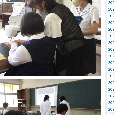
20
20
20
20
20
20
20
20
20
20
20
20
20
20
20
20
20