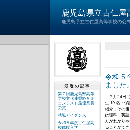
鹿児島県立古仁屋
鹿児島県立古仁屋高等学校の公
令和 
ました
最近の記事
第７回鹿児島県高等
７月24日（
学校文化連盟軽音楽
生 19 名
コンテスト最優秀賞
受賞
紹介，その後
は理科・英語
就職ガイダンス
方がわかりや
令和８年度古仁屋高
ることができ
校体験入学