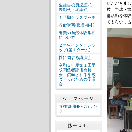
いただきまし
生徒会役員認証式・
技・野球・書
表彰式・終業式
部活動を体験
１学期クラスマッチ
てもらい，古
救命講習(職員朝礼)
奄美の自然体験学習
について
２年生インターンシ
ップ(第１ターム)
性に関する講演会
令和８年度第１回学
校関係者評価委員
会・信頼される学校
づくりのための委員
会
ウェブページ
各種関係HPへのリン
ク
携帯URL