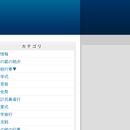
カテゴリ
着情報
びの庭の朝夕
学校行事▼
学式
育祭
化祭
計呂麻遠行
業式
学旅行
北戦
の他の行事