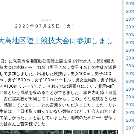
20
20
20
2023年07月25日（火）
20
20
回大島地区陸上競技大会に参加しまし
20
20
20
日）に奄美市名瀬運動公園陸上競技場で行われた，第64回大
20
技大会に本校から，11名（男子７名，女子４名）の生徒が瀬戸
して参加しました。出場した競技は，男女100ｍ，男子400
20
0ｍ，男子1500ｍ，女子100ｍハードル，男女走幅跳，男子砲丸
20
４×100ｍリレーでした。それぞれの頑張りにより，瀬戸内町
20
２位という成績を収めることができました。瀬戸内町陸上連盟
20
「古仁屋高校が出場してくれたから，このような成績をとらせ
20
。感謝しています。」との言葉をいただきました。また，リレ
生徒は，「日頃取り組んでいない競技だけど，社会人の方と走
20
て楽しかった。」と話していました。地域のために一生懸命，
20
の皆さんご苦労様でした。
20