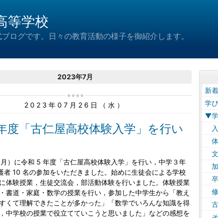
高等学校
式ブログです。日々の教育活動の様子を御紹介します。
2023年7月
新
学
2023年07月26日（水）
▼
5 年度「古仁屋高校体験入学」を行い
入
。
体
文
月）に令和 5 年度「古仁屋高校体験入学」を行い，中学３年
加
・保護者 10 名の参加をいただきました。始めに生徒会による学校
卒
に体験授業，生徒交流会，部活動体験を行いました。体験授業
修
・書道・家庭・数学の授業を行い，参加した中学生から「教え
すくて理解できたことが多かった」「数学でいろんな知識を得
古
，中学校の授業で役立てていこうと思いました」などの感想を
そ