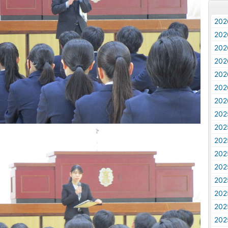
20
20
20
20
20
20
20
20
20
20
20
20
20
20
20
20