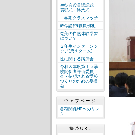
生徒会役員認証式・
表彰式・終業式
１学期クラスマッチ
救命講習(職員朝礼)
奄美の自然体験学習
について
２年生インターンシ
ップ(第１ターム)
性に関する講演会
令和８年度第１回学
校関係者評価委員
会・信頼される学校
づくりのための委員
会
ウェブページ
各種関係HPへのリン
ク
携帯URL