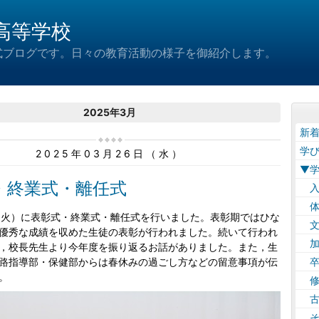
高等学校
式ブログです。日々の教育活動の様子を御紹介します。
2025年3月
新
学
2025年03月26日（水）
▼
・終業式・離任式
入
体
火）に表彰式・終業式・離任式を行いました。表彰期ではひな
文
優秀な成績を収めた生徒の表彰が行われました。続いて行われ
加
，校長先生より今年度を振り返るお話がありました。また，生
路指導部・保健部からは春休みの過ごし方などの留意事項が伝
卒
。
修
古
そ