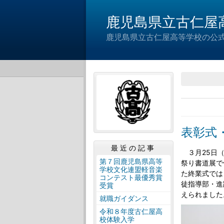
鹿児島県立古仁屋
鹿児島県立古仁屋高等学校の公
表彰式
最近の記事
３月25日（
第７回鹿児島県高等
祭り書道展で
学校文化連盟軽音楽
た終業式では
コンテスト最優秀賞
徒指導部・進
受賞
えられました
就職ガイダンス
令和８年度古仁屋高
校体験入学