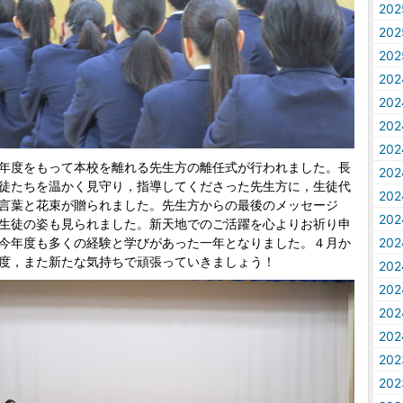
20
20
20
20
20
20
20
年度をもって本校を離れる先生方の離任式が行われました。長
20
徒たちを温かく見守り，指導してくださった先生方に，生徒代
20
言葉と花束が贈られました。先生方からの最後のメッセージ
20
生徒の姿も見られました。新天地でのご活躍を心よりお祈り申
今年度も多くの経験と学びがあった一年となりました。４月か
20
度，また新たな気持ちで頑張っていきましょう！
20
20
20
20
20
20