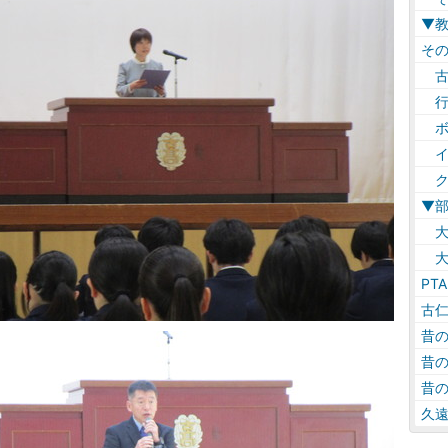
▼
そ
古
行
ボ
イ
ク
▼
大
大
PTA
古
昔
昔
昔
久