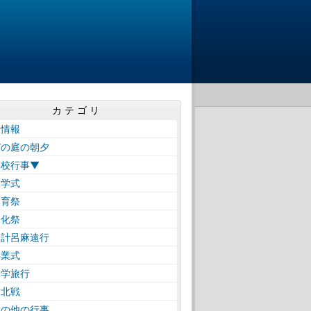
カテゴリ
着情報
びの庭の朝夕
学校行事▼
学式
育祭
化祭
計呂麻遠行
業式
学旅行
北戦
の他の行事