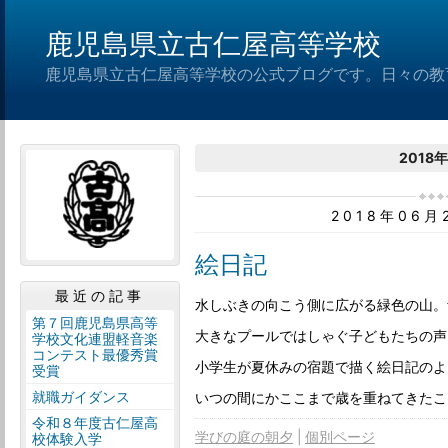
鹿児島県立古仁屋高等学校
鹿児島県立古仁屋高等学校の公式ブログです。日々の教
2018
2018年06
絵日記
最近の記事
水しぶきの向こう側に広がる緑色の山。
第７回鹿児島県高等
大きなプールではしゃぐ子どもたちの声
学校文化連盟軽音楽
コンテスト最優秀賞
小学生が夏休みの宿題で描く絵日記のよ
受賞
就職ガイダンス
いつの間にかここまで歳を重ねてきたこ
令和８年度古仁屋高
学びの庭の朝夕
個別ページ
校体験入学