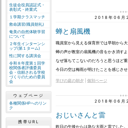
生徒会役員認証式・
表彰式・終業式
１学期クラスマッチ
2018年06
救命講習(職員朝礼)
蝉と扇風機
奄美の自然体験学習
について
職員室から見える保育所では早朝から大
２年生インターンシ
ップ(第１ターム)
蝉の声が教室の扇風機の音をかき消すよ
性に関する講演会
なぜ落ちてこないのだろうと思うほど重
令和８年度第１回学
校関係者評価委員
今日の空は梅雨が明けたことを感じさせ
会・信頼される学校
づくりのための委員
学びの庭の朝夕
個別ページ
会
ウェブページ
2018年06
各種関係HPへのリン
ク
おじいさんと雷
携帯URL
昨日の午後からは急な大雨と雷でした。